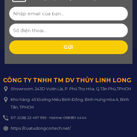
CÔNG TY TNHH TM DV THỦY LINH LONG
Showroom: 243D Vườn Lài, P. Phú Thọ Hòa, Q.Tân Phú,TPHCM
Kho hàng: 45 Đường Miếu Bình Đông, Bình Hưng Hòa A, Bình
Tân, TPHCM
ĐT: (028) 22 497 999 - Hotline: 098 891 4444
https://cuatudongcortech.net/