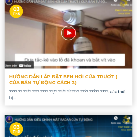
03
Th5
HƯỚNG DẪN LẮP ĐẶT BEN HƠI CỬA TRƯỢT (
CỬA BÁN TỰ ĐỘNG CÁCH 2)
??̂?? ?? ???̉? ???? ???? ???̣̂? ???̂̉? ??̀ ???̂? ???̂́? ???́?? ??̃??: các thiết
bị...
03
Th5