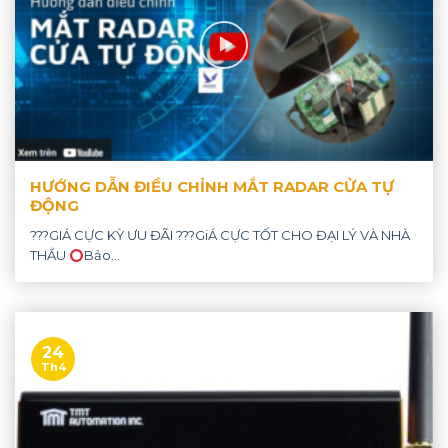
HƯỚNG DẪN ĐIỀU CHỈNH MẮT RADAR CỬA TỰ
ĐỘNG
???GIÁ CỰC KỲ ƯU ĐÃI ???GiÁ CỰC TỐT CHO ĐẠI LÝ VÀ NHÀ
THẦU
Bảo...
24
Th4