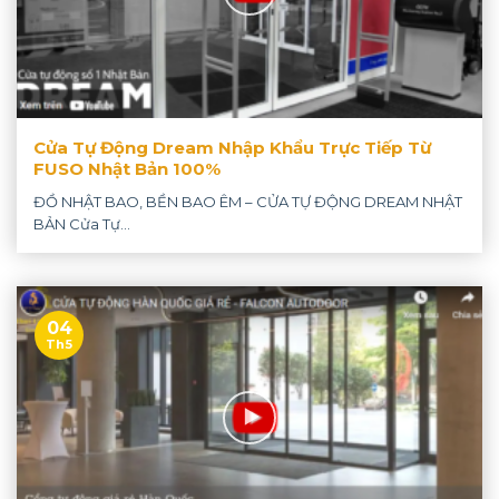
Cửa Tự Động Dream Nhập Khẩu Trực Tiếp Từ
FUSO Nhật Bản 100%
ĐỒ NHẬT BAO, BỀN BAO ÊM – CỬA TỰ ĐỘNG DREAM NHẬT
BẢN Cửa Tự...
04
Th5