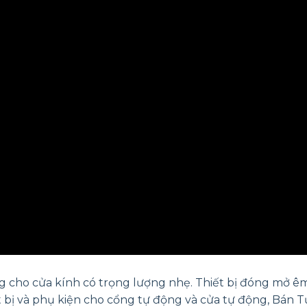
ho cửa kính có trọng lượng nhẹ. Thiết bị đóng mở êm 
 bị và phụ kiện cho cổng tự động và cửa tự động, Bán T