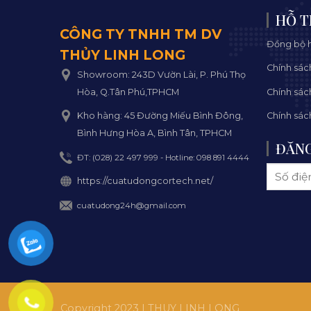
HỖ T
CÔNG TY TNHH TM DV
Đồng bộ h
THỦY LINH LONG
Chính sác
Showroom: 243D Vườn Lài, P. Phú Thọ
Hòa, Q.Tân Phú,TPHCM
Chính sác
Kho hàng: 45 Đường Miếu Bình Đông,
Chính sác
Bình Hưng Hòa A, Bình Tân, TPHCM
ĐĂNG
ĐT: (028) 22 497 999 - Hotline: 098 891 4444
https://cuatudongcortech.net/
cuatudong24h@gmail.com
Copyright 2023 | THUY LINH LONG