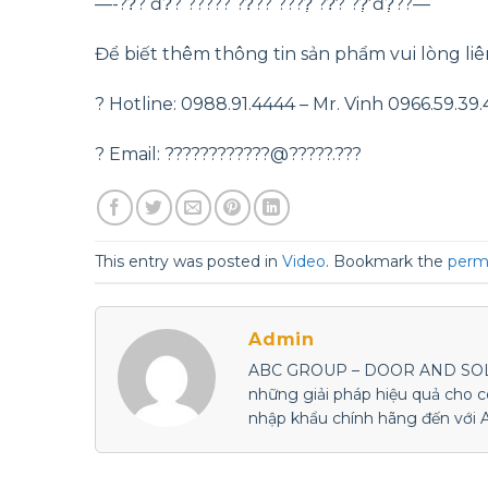
—-??̂̃? đ?̂̀? ????? ??̂?? ????̣̂ ??̛̉? ??̛̣ đ?̣̂??—
Để biết thêm thông tin sản phẩm vui lòng liê
? Hotline: 0988.91.4444 – Mr. Vinh 0966.59.39
? Email: ????????????@?????.???
This entry was posted in
Video
. Bookmark the
perm
Admin
ABC GROUP – DOOR AND SOLUTI
những giải pháp hiệu quả cho 
nhập khẩu chính hãng đến với