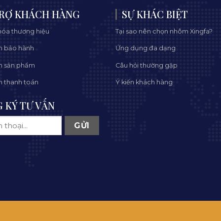
RỢ KHÁCH HÀNG
SỰ KHÁC BIỆT
óa thương hiệu
Tại sao nên chọn nhôm Xingfa?
h bảo hành
Ứng dụng đa dạng
h sản phẩm
Câu hỏi thường gặp
h thanh toán
Ý kiến khách hàng
 KÝ TƯ VẤN