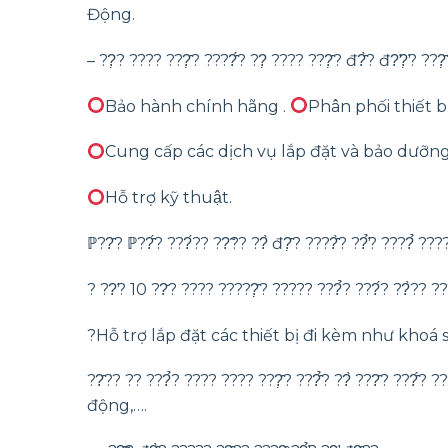
Động.
– ??̣? ???? ???̣̂? ????̂́? ??̣ ???? ???̣̂? đ?̂̀? đ?̛?̛̣
Bảo hành chính hãng .
Phân phối thiết bi
Cung cấp các dịch vụ lắp đặt và bảo dưỡng 
Hỗ trợ kỹ thuật.
ℙ??̂? ℙ??̂́? ???́?? ??̃?? ??̀ đ?̣̂? ????̂̀? ??̛̉? ????̉ ???
? ??̛? 10 ??̆? ???? ?????̣̂? ????? ???̉? ???́? ??̀?? ???
?Hỗ trợ lắp đặt các thiết bị đi kèm như khoá số
??̂?? ?? ???̉? ???? ???? ???̣̂? ???̂̉? ??̀ ???̂? ??
động,….