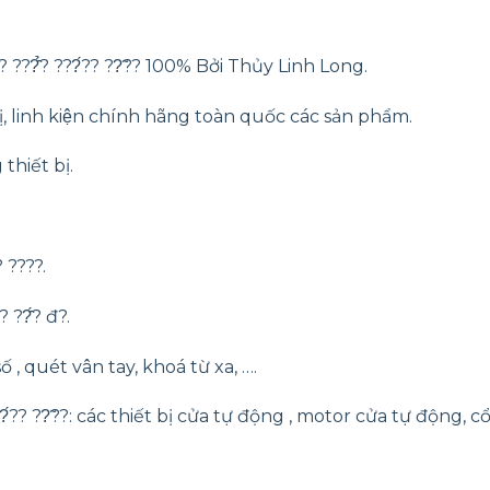
? ???̣̂? ???̂̉? ???́?? ??̃?? 100% Bởi Thủy Linh Long.
̣, linh kiện chính hãng toàn quốc các sản phẩm.
thiết bị.
? ????.
 ??̂́? đ?.
 , quét vân tay, khoá từ xa, ….
?̂́? ???́?? ??̃??: các thiết bị cửa tự động , motor cửa tự động, 