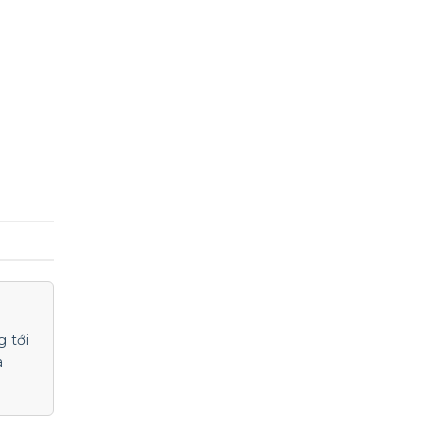
 tới
a