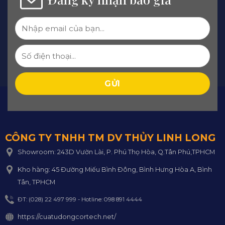
CÔNG TY TNHH TM DV THỦY LINH LONG
Showroom: 243D Vườn Lài, P. Phú Thọ Hòa, Q.Tân Phú,TPHCM
Kho hàng: 45 Đường Miếu Bình Đông, Bình Hưng Hòa A, Bình
Tân, TPHCM
ĐT: (028) 22 497 999 - Hotline: 098 891 4444
https://cuatudongcortech.net/