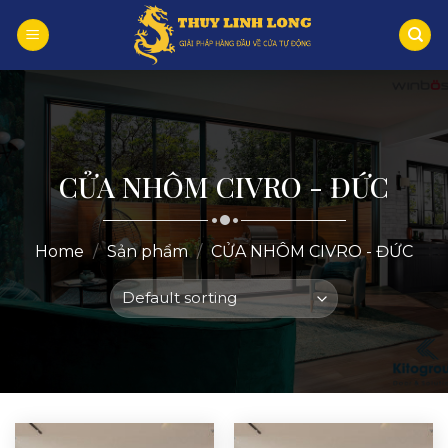
Skip
to
content
CỬA NHÔM CIVRO - ĐỨC
Home
/
Sản phẩm
/
CỬA NHÔM CIVRO - ĐỨC